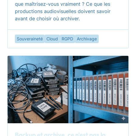
que maîtrisez-vous vraiment ? Ce que les
productions audiovisuelles doivent savoir
avant de choisir où archiver.
Souveraineté
Cloud
RGPD
Archivage
Backup et archive, ce n'est pas la