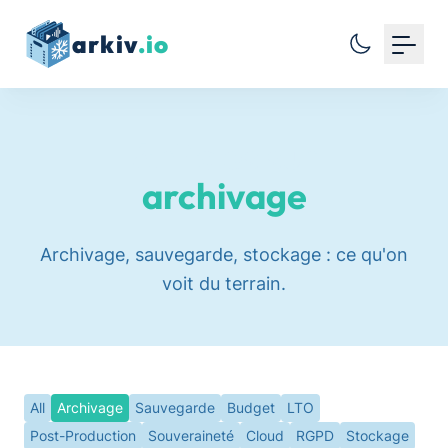
arkiv
.io
Mot de passe
Articles sur
Se connecter
archivage
Identifiants perdus ?
·
Réinitialiser mon mot de passe
Archivage, sauvegarde, stockage : ce qu'on
voit du terrain.
All
Archivage
Sauvegarde
Budget
LTO
Post-Production
Souveraineté
Cloud
RGPD
Stockage